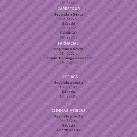
12h às 22h.
CARREFOUR
Segunda a Sexta
08h às 22h.
Sabado
08h às 22h.
DOMINGO
08h às 21h.
FARMÁCIAS
Segunda a Sexta
08h às 22h.
Sabado, Domingo e Feriados
08h às 21h.
LOTÉRICA
Segunda a sexta
10h às 19h.
Sábado
10h ás 18h.
CLÍNICAS MÉDICAS
Segunda a sexta
08h às 20h.
Sábado
A partir das 8h.