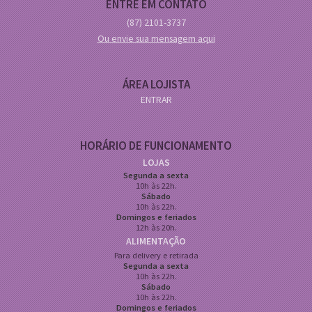
ENTRE EM CONTATO
(87)
2101-3737
Ou envie sua mensagem aqui
ÁREA LOJISTA
ENTRAR
HORÁRIO DE FUNCIONAMENTO
LOJAS
Segunda a sexta
10h às 22h.
Sábado
10h às 22h.
Domingos e feriados
12h às 20h.
ALIMENTAÇÃO
Para delivery e retirada
Segunda a sexta
10h às 22h.
Sábado
10h às 22h.
Domingos e feriados