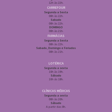
12h às 22h.
CARREFOUR
Segunda a Sexta
08h às 22h.
Sabado
08h às 22h.
DOMINGO
08h às 21h.
FARMÁCIAS
Segunda a Sexta
08h às 22h.
Sabado, Domingo e Feriados
08h às 21h.
LOTÉRICA
Segunda a sexta
10h às 19h.
Sábado
10h ás 18h.
CLÍNICAS MÉDICAS
Segunda a sexta
08h às 20h.
Sábado
A partir das 8h.