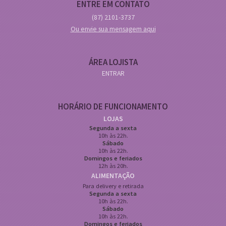
ENTRE EM CONTATO
(87)
2101-3737
Ou envie sua mensagem aqui
ÁREA LOJISTA
ENTRAR
HORÁRIO DE FUNCIONAMENTO
LOJAS
Segunda a sexta
10h às 22h.
Sábado
10h às 22h.
Domingos e feriados
12h às 20h.
ALIMENTAÇÃO
Para delivery e retirada
Segunda a sexta
10h às 22h.
Sábado
10h às 22h.
Domingos e feriados