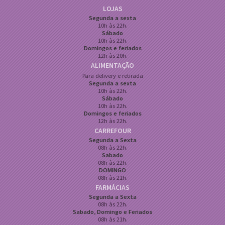
LOJAS
Segunda a sexta
10h às 22h.
Sábado
10h às 22h.
Domingos e feriados
12h às 20h.
ALIMENTAÇÃO
Para delivery e retirada
Segunda a sexta
10h às 22h.
Sábado
10h às 22h.
Domingos e feriados
12h às 22h.
CARREFOUR
Segunda a Sexta
08h às 22h.
Sabado
08h às 22h.
DOMINGO
08h às 21h.
FARMÁCIAS
Segunda a Sexta
08h às 22h.
Sabado, Domingo e Feriados
08h às 21h.